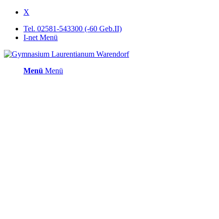
X
Tel. 02581-543300 (-60 Geb.II)
I-net Menü
Menü
Menü