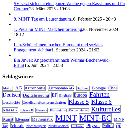
SV setzt sich ein: eine ganze Woche gegen Rassismus und für
Courage
28. März 2025 - 19:08
8. MINT Tag am Laurentianum
16. Februar 2025 - 20:43
1. Preis für MINT-Mädchenförderung
26. November 2024 -
18:12
Lau-SchülerInnen machen Ehrenamt und soziales
Engagement sichtbar
1. September 2024 - 21:03
Ein Juwel: Angebotsfahrt nach Weimar-Buchenwald-
Erfurt
16. Juni 2024 - 23:58
Schlagwörter
AG
Chor
Astronomie
Astronomie-AG
Abitur
Biologie
Big Band
Fahrten
Deutsch
EF
Europa
Digitalisierung
Englisch
Klasse 5
Klasse 6
Geschichte
Gesellschaftswissenschaften
Kulturelles
Klasse 7
Klasse 8
Klasse 9
Kooperationen
Klassenfahrt
MINT
MINT-EC
Mathematik
Kunst
Literatur
MINT-
Musik
Physik
Tag
Politik
Q1
Nachhaltigkeit
Niederländisch
Orchester