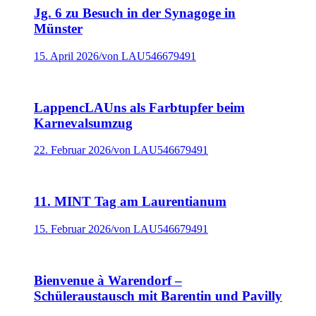
Jg. 6 zu Besuch in der Synagoge in
Münster
15. April 2026
/
von LAU546679491
LappencLAUns als Farbtupfer beim
Karnevalsumzug
22. Februar 2026
/
von LAU546679491
11. MINT Tag am Laurentianum
15. Februar 2026
/
von LAU546679491
Bienvenue à Warendorf –
Schüleraustausch mit Barentin und Pavilly