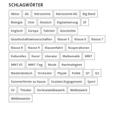
SCHLAGWÖRTER
Abitur
AG
Astronomie
Astronomie-AG
Big Band
Biologie
Chor
Deutsch
Digitalisierung
EF
Englisch
Europa
Fahrten
Geschichte
Gesellschaftswissenschaften
Klasse 5
Klasse 6
Klasse 7
Klasse 8
Klasse 9
Klassenfahrt
Kooperationen
Kulturelles
Kunst
Literatur
Mathematik
MINT
MINT-EC
MINT-Tag
Musik
Nachhaltigkeit
Niederländisch
Orchester
Physik
Politik
Q1
Q2
Sommerferien zu Hause
Soziales Engagement
Sport
SV
Theater
Vorlesewettbewerb
Wettbewerb
Wettbewerbe