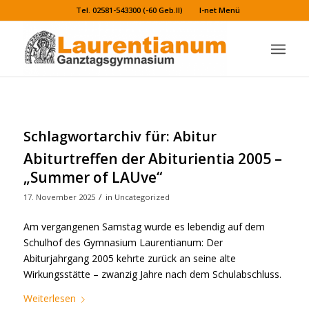
Tel. 02581-543300 (-60 Geb.II)
I-net Menü
Schlagwortarchiv für:
Abitur
Abiturtreffen der Abiturientia 2005 –
„Summer of LAUve“
/
17. November 2025
in
Uncategorized
Am vergangenen Samstag wurde es lebendig auf dem
Schulhof des Gymnasium Laurentianum: Der
Abiturjahrgang 2005 kehrte zurück an seine alte
Wirkungsstätte – zwanzig Jahre nach dem Schulabschluss.
Weiterlesen