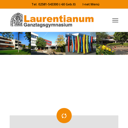
Tel. 02581-543300 (-60 Geb.II)
I-net Menü