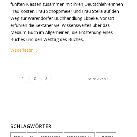
fünften Klassen zusammen mit ihren Deutschlehrerinnen
Frau Köster, Frau Schoppmeier und Frau Stella auf den
Weg zur Warendorfer Buchhandlung Ebbeke. Vor Ort
erfuhren die Sextaner viel Wissenswertes über das
Medium Buch im Allgemeinen, die Entstehung eines
Buches und den Welttag des Buches.
Weiterlesen
1
2
3
Seite 2 von 3
SCHLAGWÖRTER
Abitur
AG
Astronomie
Astronomie-AG
Big Band