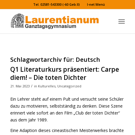
Tel. 02581-543300 (-60 Geb.II)
I-net Menü
Schlagwortarchiv für:
Deutsch
Q1 Literaturkurs präsentiert: Carpe
diem! – Die toten Dichter
/
21. Mai 2023
in
Kulturelles
,
Uncategorized
Ein Lehrer steht auf einem Pult und versucht seine Schüler
dazu zu motivieren, selbstständig zu denken. Diese Szene
erinnert viele sofort an den Film „Club der toten Dichter“
aus dem Jahr 1989.
Eine Adaption dieses cineastischen Meisterwerkes brachte