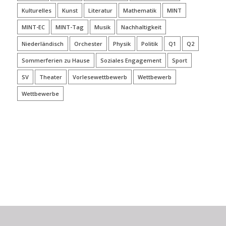
Kulturelles
Kunst
Literatur
Mathematik
MINT
MINT-EC
MINT-Tag
Musik
Nachhaltigkeit
Niederländisch
Orchester
Physik
Politik
Q1
Q2
Sommerferien zu Hause
Soziales Engagement
Sport
SV
Theater
Vorlesewettbewerb
Wettbewerb
Wettbewerbe