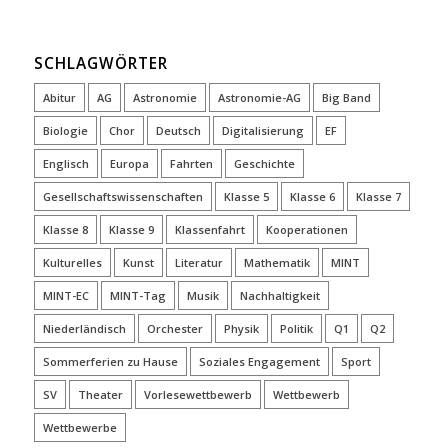
SCHLAGWÖRTER
Abitur
AG
Astronomie
Astronomie-AG
Big Band
Biologie
Chor
Deutsch
Digitalisierung
EF
Englisch
Europa
Fahrten
Geschichte
Gesellschaftswissenschaften
Klasse 5
Klasse 6
Klasse 7
Klasse 8
Klasse 9
Klassenfahrt
Kooperationen
Kulturelles
Kunst
Literatur
Mathematik
MINT
MINT-EC
MINT-Tag
Musik
Nachhaltigkeit
Niederländisch
Orchester
Physik
Politik
Q1
Q2
Sommerferien zu Hause
Soziales Engagement
Sport
SV
Theater
Vorlesewettbewerb
Wettbewerb
Wettbewerbe