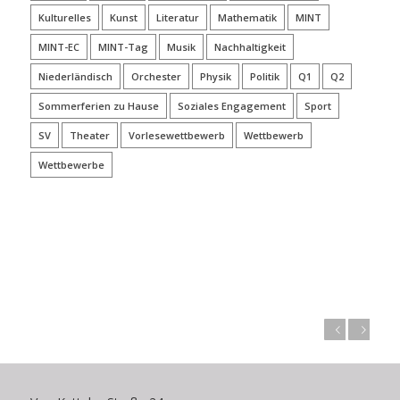
Kulturelles
Kunst
Literatur
Mathematik
MINT
MINT-EC
MINT-Tag
Musik
Nachhaltigkeit
Niederländisch
Orchester
Physik
Politik
Q1
Q2
Sommerferien zu Hause
Soziales Engagement
Sport
SV
Theater
Vorlesewettbewerb
Wettbewerb
Wettbewerbe
Zurück
Weiter