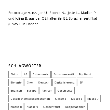
Fotocollage v.l.n.r.: Jan U., Sophie N., Jette L., Madlen P.
und Jolina B. aus der Q2 halten ihr B2-Sprachenzertifikat
(CNaVT) in Händen.
SCHLAGWÖRTER
Abitur
AG
Astronomie
Astronomie-AG
Big Band
Biologie
Chor
Deutsch
Digitalisierung
EF
Englisch
Europa
Fahrten
Geschichte
Gesellschaftswissenschaften
Klasse 5
Klasse 6
Klasse 7
Klasse 8
Klasse 9
Klassenfahrt
Kooperationen