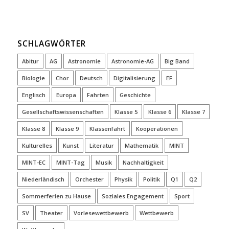
SCHLAGWÖRTER
Abitur
AG
Astronomie
Astronomie-AG
Big Band
Biologie
Chor
Deutsch
Digitalisierung
EF
Englisch
Europa
Fahrten
Geschichte
Gesellschaftswissenschaften
Klasse 5
Klasse 6
Klasse 7
Klasse 8
Klasse 9
Klassenfahrt
Kooperationen
Kulturelles
Kunst
Literatur
Mathematik
MINT
MINT-EC
MINT-Tag
Musik
Nachhaltigkeit
Niederländisch
Orchester
Physik
Politik
Q1
Q2
Sommerferien zu Hause
Soziales Engagement
Sport
SV
Theater
Vorlesewettbewerb
Wettbewerb