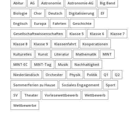
Abitur
AG
Astronomie
Astronomie-AG
Big Band
Biologie
Chor
Deutsch
Digitalisierung
EF
Englisch
Europa
Fahrten
Geschichte
Gesellschaftswissenschaften
Klasse 5
Klasse 6
Klasse 7
Klasse 8
Klasse 9
Klassenfahrt
Kooperationen
Kulturelles
Kunst
Literatur
Mathematik
MINT
MINT-EC
MINT-Tag
Musik
Nachhaltigkeit
Niederländisch
Orchester
Physik
Politik
Q1
Q2
Sommerferien zu Hause
Soziales Engagement
Sport
SV
Theater
Vorlesewettbewerb
Wettbewerb
Wettbewerbe