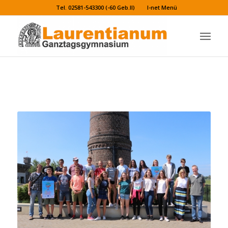
Tel. 02581-543300 (-60 Geb.II)
I-net Menü
MINT-Lab auf Schlössern – en kastelen