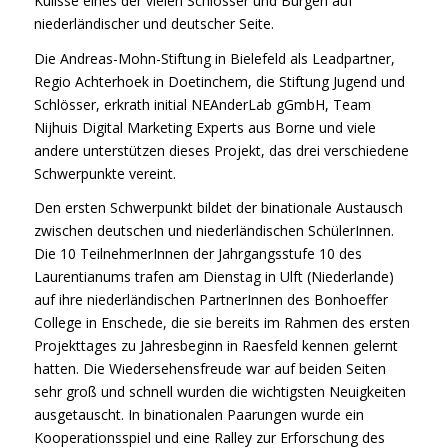
Kulisse eines der vielen Schlösser und Burgen
auf
niederländischer und deutscher Seite.
Die Andreas-Mohn-Stiftung in Bielefeld als Leadpartner,
Regio Achterhoek in Doetinchem, die Stiftung Jugend und
Schlösser, erkrath initial NEAnder
Lab
gGmbH, Team
Nijhuis Digital Marketing Experts aus Borne und viele
andere unterstützen dieses Projekt, das drei verschiedene
Schwerpunkte vereint.
Den ersten Schwerpunkt bildet der binationale Austausch
zwischen deutschen und niederländischen SchülerInnen.
Die 10 TeilnehmerInnen der Jahrgangsstufe 10 des
Laurentianums trafen am Dienstag in Ulft (Niederlande)
auf
ihre niederländischen PartnerInnen des Bonhoeffer
College in Enschede, die sie bereits im Rahmen des ersten
Projekttages zu Jahresbeginn in Raesfeld kennen gelernt
hatten. Die Wiedersehensfreude war
auf
beiden Seiten
sehr groß und schnell wurden die wichtigsten Neuigkeiten
ausgetauscht. In binationalen Paarungen wurde ein
Kooperationsspiel und eine Ralley zur Erforschung des