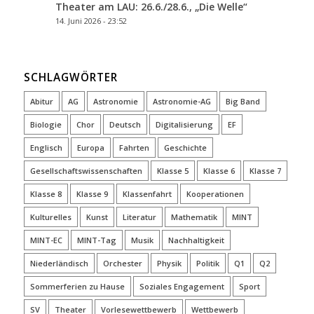
Theater am LAU: 26.6./28.6., „Die Welle“
14. Juni 2026 - 23:52
SCHLAGWÖRTER
Abitur
AG
Astronomie
Astronomie-AG
Big Band
Biologie
Chor
Deutsch
Digitalisierung
EF
Englisch
Europa
Fahrten
Geschichte
Gesellschaftswissenschaften
Klasse 5
Klasse 6
Klasse 7
Klasse 8
Klasse 9
Klassenfahrt
Kooperationen
Kulturelles
Kunst
Literatur
Mathematik
MINT
MINT-EC
MINT-Tag
Musik
Nachhaltigkeit
Niederländisch
Orchester
Physik
Politik
Q1
Q2
Sommerferien zu Hause
Soziales Engagement
Sport
SV
Theater
Vorlesewettbewerb
Wettbewerb