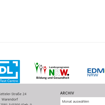
ARCHIV
etteler-Straße 24
1 Warendorf
 02581-543300 (Geb. I)