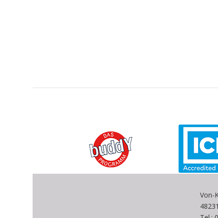
Von-K
4823
Tel.: