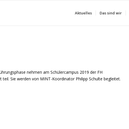
Aktuelles
Das sind wir
campus der FH Münster
nführungsphase nehmen am Schülercampus 2019 der FH
teil. Sie werden von MINT-Koordinator Philipp Schulte begleitet.