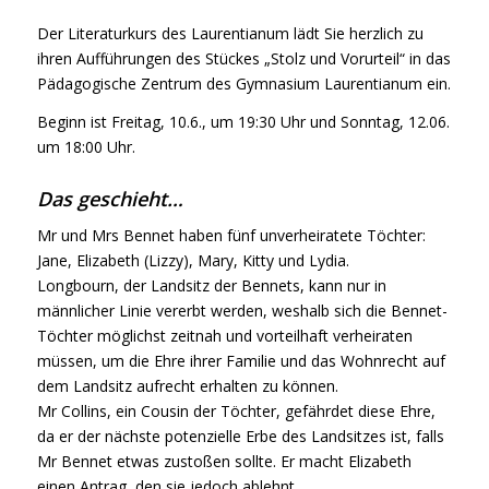
Der Literaturkurs des Laurentianum lädt Sie herzlich zu
ihren Aufführungen des Stückes „Stolz und Vorurteil“ in das
Pädagogische Zentrum des Gymnasium Laurentianum ein.
Beginn ist Freitag, 10.6., um 19:30 Uhr und Sonntag, 12.06.
um 18:00 Uhr.
Das geschieht…
Mr und Mrs Bennet haben fünf unverheiratete Töchter:
Jane, Elizabeth (Lizzy), Mary, Kitty und Lydia.
Longbourn, der Landsitz der Bennets, kann nur in
männlicher Linie vererbt werden, weshalb sich die Bennet-
Töchter möglichst zeitnah und vorteilhaft verheiraten
müssen, um die Ehre ihrer Familie und das Wohnrecht auf
dem Landsitz aufrecht erhalten zu können.
Mr Collins, ein Cousin der Töchter, gefährdet diese Ehre,
da er der nächste potenzielle Erbe des Landsitzes ist, falls
Mr Bennet etwas zustoßen sollte. Er macht Elizabeth
einen Antrag, den sie jedoch ablehnt.