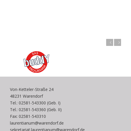
Zurück
Weiter
Von-Ketteler-Straße 24
48231 Warendorf
Tel.: 02581-543300 (Geb. I)
Tel.: 02581-543360 (Geb. II)
Fax: 02581-543310
laurentianum@warendorf.de
sekretariat.laurentianum@warendorf.de