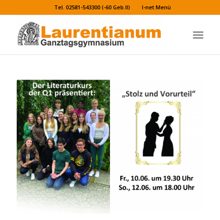
Tel. 02581-543300 (-60 Geb.II)
I-net Menü