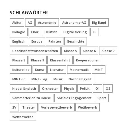
SCHLAGWÖRTER
Abitur
AG
Astronomie
Astronomie-AG
Big Band
Biologie
Chor
Deutsch
Digitalisierung
EF
Englisch
Europa
Fahrten
Geschichte
Gesellschaftswissenschaften
Klasse 5
Klasse 6
Klasse 7
Klasse 8
Klasse 9
Klassenfahrt
Kooperationen
Kulturelles
Kunst
Literatur
Mathematik
MINT
MINT-EC
MINT-Tag
Musik
Nachhaltigkeit
Niederländisch
Orchester
Physik
Politik
Q1
Q2
Sommerferien zu Hause
Soziales Engagement
Sport
SV
Theater
Vorlesewettbewerb
Wettbewerb
Wettbewerbe