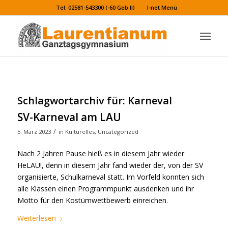
Tel. 02581-543300 (-60 Geb.II)
I-net Menü
Schlagwortarchiv für:
Karneval
SV-Karneval am LAU
/
5. März 2023
in
Kulturelles
,
Uncategorized
Nach 2 Jahren Pause hieß es in diesem Jahr wieder
HeLAU!, denn in diesem Jahr fand wieder der, von der SV
organisierte, Schulkarneval statt. Im Vorfeld konnten sich
alle Klassen einen Programmpunkt ausdenken und ihr
Motto für den Kostümwettbewerb einreichen.
Weiterlesen