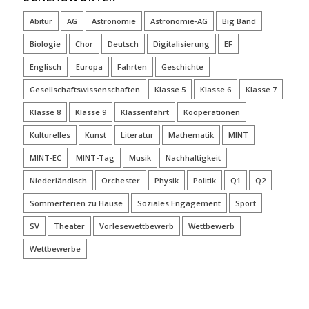
Abitur
AG
Astronomie
Astronomie-AG
Big Band
Biologie
Chor
Deutsch
Digitalisierung
EF
Englisch
Europa
Fahrten
Geschichte
Gesellschaftswissenschaften
Klasse 5
Klasse 6
Klasse 7
Klasse 8
Klasse 9
Klassenfahrt
Kooperationen
Kulturelles
Kunst
Literatur
Mathematik
MINT
MINT-EC
MINT-Tag
Musik
Nachhaltigkeit
Niederländisch
Orchester
Physik
Politik
Q1
Q2
Sommerferien zu Hause
Soziales Engagement
Sport
SV
Theater
Vorlesewettbewerb
Wettbewerb
Wettbewerbe