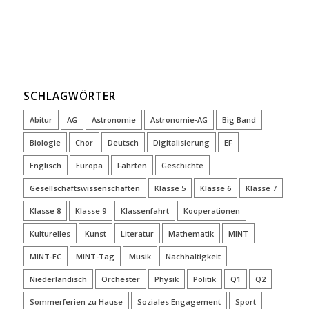
SCHLAGWÖRTER
Abitur
AG
Astronomie
Astronomie-AG
Big Band
Biologie
Chor
Deutsch
Digitalisierung
EF
Englisch
Europa
Fahrten
Geschichte
Gesellschaftswissenschaften
Klasse 5
Klasse 6
Klasse 7
Klasse 8
Klasse 9
Klassenfahrt
Kooperationen
Kulturelles
Kunst
Literatur
Mathematik
MINT
MINT-EC
MINT-Tag
Musik
Nachhaltigkeit
Niederländisch
Orchester
Physik
Politik
Q1
Q2
Sommerferien zu Hause
Soziales Engagement
Sport