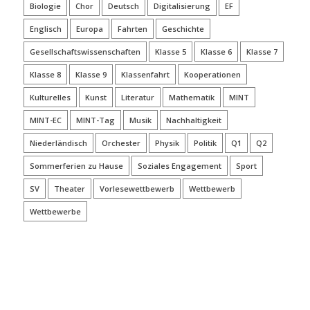
Biologie
Chor
Deutsch
Digitalisierung
EF
Englisch
Europa
Fahrten
Geschichte
Gesellschaftswissenschaften
Klasse 5
Klasse 6
Klasse 7
Klasse 8
Klasse 9
Klassenfahrt
Kooperationen
Kulturelles
Kunst
Literatur
Mathematik
MINT
MINT-EC
MINT-Tag
Musik
Nachhaltigkeit
Niederländisch
Orchester
Physik
Politik
Q1
Q2
Sommerferien zu Hause
Soziales Engagement
Sport
SV
Theater
Vorlesewettbewerb
Wettbewerb
Wettbewerbe