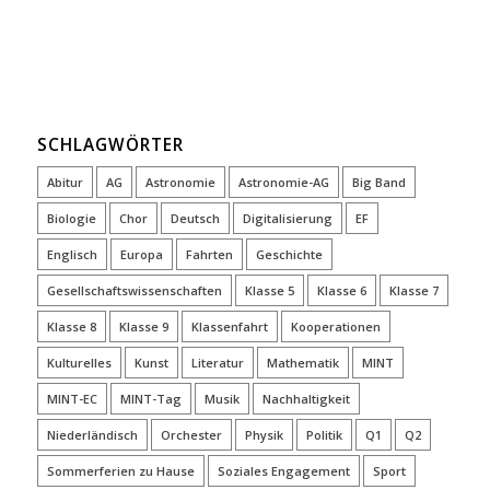
SCHLAGWÖRTER
Abitur
AG
Astronomie
Astronomie-AG
Big Band
Biologie
Chor
Deutsch
Digitalisierung
EF
Englisch
Europa
Fahrten
Geschichte
Gesellschaftswissenschaften
Klasse 5
Klasse 6
Klasse 7
Klasse 8
Klasse 9
Klassenfahrt
Kooperationen
Kulturelles
Kunst
Literatur
Mathematik
MINT
MINT-EC
MINT-Tag
Musik
Nachhaltigkeit
Niederländisch
Orchester
Physik
Politik
Q1
Q2
Sommerferien zu Hause
Soziales Engagement
Sport