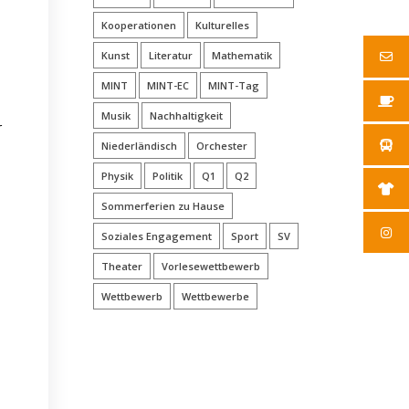
Kooperationen
Kulturelles
Kunst
Literatur
Mathematik
MINT
MINT-EC
MINT-Tag
Musik
Nachhaltigkeit
r
Niederländisch
Orchester
Physik
Politik
Q1
Q2
Sommerferien zu Hause
Soziales Engagement
Sport
SV
Theater
Vorlesewettbewerb
Wettbewerb
Wettbewerbe