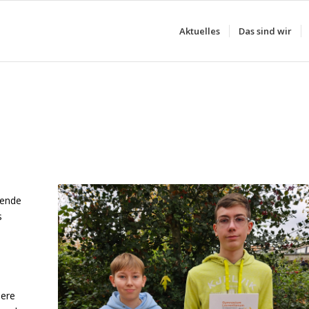
Aktuelles
Das sind wir
nende
s
iere