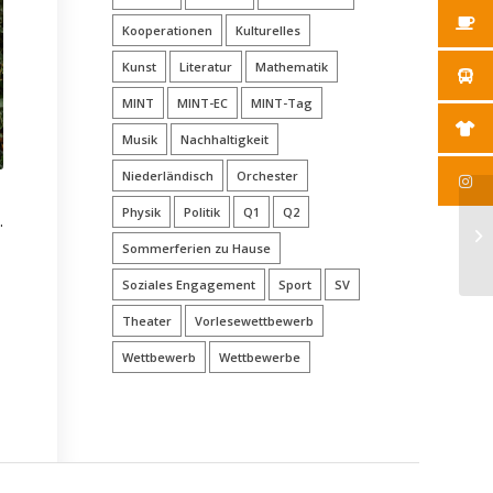
Kooperationen
Kulturelles
Kunst
Literatur
Mathematik
MINT
MINT-EC
MINT-Tag
Musik
Nachhaltigkeit
Niederländisch
Orchester
Physik
Politik
Q1
Q2
.
Sommerferien zu Hause
Soziales Engagement
Sport
SV
Theater
Vorlesewettbewerb
Wettbewerb
Wettbewerbe