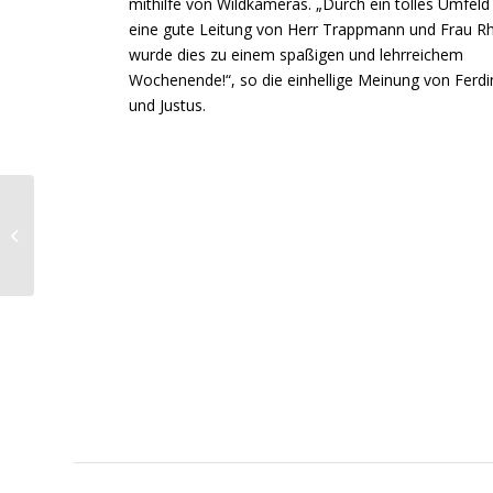
mithilfe von Wildkameras. „Durch ein tolles Umfeld
eine gute Leitung von Herr Trappmann und Frau R
wurde dies zu einem spaßigen und lehrreichem
Wochenende!“, so die einhellige Meinung von Ferd
und Justus.
„Aktion Kleiner Prinz“
am LAU