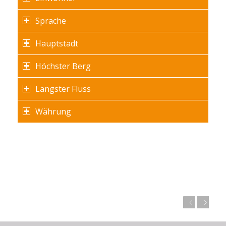
Sprache
Hauptstadt
Höchster Berg
Längster Fluss
Währung
Zurück
Weiter