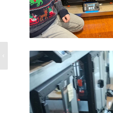
Gastschauspiel der
Plattdeutsch-AG „Üm
Eck bi Trude“