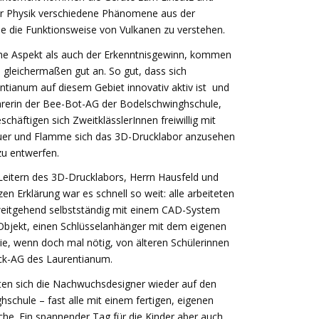
der Physik verschiedene Phänomene aus der
e die Funktionsweise von Vulkanen zu verstehen.
che Aspekt als auch der Erkenntnisgewinn, kommen
 gleichermaßen gut an. So gut, dass sich
ntianum auf diesem Gebiet innovativ aktiv ist und
ehrerin der Bee-Bot-AG der Bodelschwinghschule,
chäftigen sich ZweitklässlerInnen freiwillig mit
uer und Flamme sich das 3D-Drucklabor anzusehen
zu entwerfen.
Leitern des 3D-Drucklabors, Herrn Hausfeld und
en Erklärung war es schnell so weit: alle arbeiteten
eitgehend selbstständig mit einem CAD-System
Objekt, einen Schlüsselanhänger mit dem eigenen
e, wenn doch mal nötig, von älteren Schülerinnen
ck-AG des Laurentianum.
ten sich die Nachwuchsdesigner wieder auf den
schule – fast alle mit einem fertigen, eigenen
che. Ein spannender Tag für die Kinder aber auch