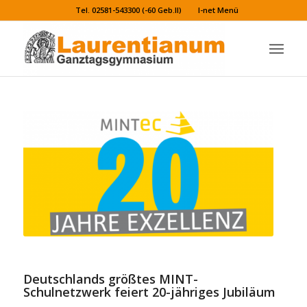
Tel. 02581-543300 (-60 Geb.II)
I-net Menü
Deutschlands größtes MINT-
Schulnetzwerk feiert 20-jähriges Jubiläum