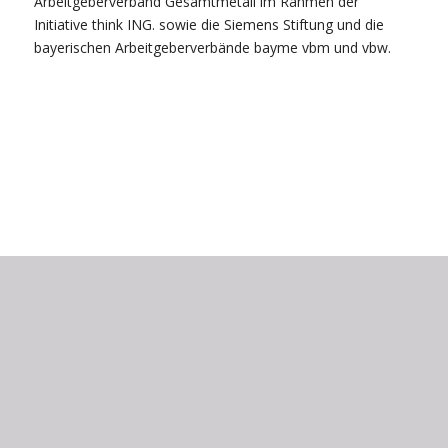
Arbeitgeberverband Gesamtmetall im Rahmen der
Initiative think ING. sowie die Siemens Stiftung und die
bayerischen Arbeitgeberverbände bayme vbm und vbw.
Von-Ketteler-Straße 24
48231 Warendorf
Tel.: 02581-543300 (Geb. I)
Tel.: 02581-543360 (Geb. II)
Fax: 02581-543310
laurentianum@warendorf.de
sekretariat.laurentianum@warendorf.de