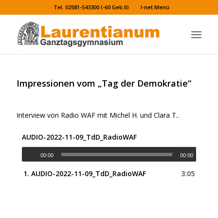
Tel. 02581-543300 (-60 Geb.II)
I-net Menü
Impressionen vom „Tag der Demokratie“
Interview von Radio WAF mit Michel H. und Clara T..
AUDIO-2022-11-09_TdD_RadioWAF
00:00
00:00
1.
AUDIO-2022-11-09_TdD_RadioWAF
3:05