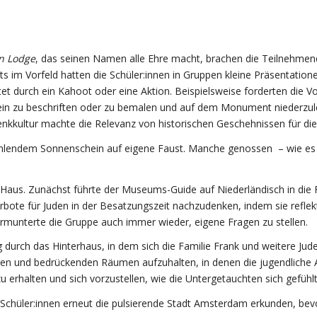
n Lodge
, das seinen Namen alle Ehre macht, brachen die Teilnehmen
its im Vorfeld hatten die Schüler:innen in Gruppen kleine Präsentatio
itet durch ein Kahoot oder eine Aktion. Beispielsweise forderten die 
ein zu beschriften oder zu bemalen und auf dem Monument niederzul
nkkultur machte die Relevanz von historischen Geschehnissen für die
ahlendem Sonnenschein auf eigene Faust. Manche genossen – wie es 
us. Zunächst führte der Museums-Guide auf Niederländisch in die Fa
erbote für Juden in der Besatzungszeit nachzudenken, indem sie reflekt
munterte die Gruppe auch immer wieder, eigene Fragen zu stellen.
urch das Hinterhaus, in dem sich die Familie Frank und weitere Juden
gen und bedrückenden Räumen aufzuhalten, in denen die jugendliche 
 zu erhalten und sich vorzustellen, wie die Untergetauchten sich gefü
hüler:innen erneut die pulsierende Stadt Amsterdam erkunden, bevo