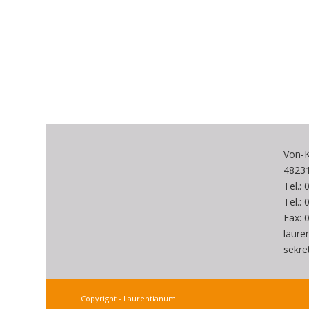
Von-K
4823
Tel.:
Tel.:
Fax: 
laur
sekre
Copyright - Laurentianum