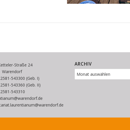
ARCHIV
etteler-Straße 24
1 Warendorf
 02581-543300 (Geb. I)
 02581-543360 (Geb. II)
02581-543310
entianum@warendorf.de
tariat.laurentianum@warendorf.de