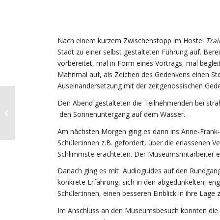
Nach einem kurzem Zwischenstopp im Hostel
Trai
Stadt zu einer selbst gestalteten Führung auf. Bere
vorbereitet, mal in Form eines Vortrags, mal begle
Mahnmal auf, als Zeichen des Gedenkens einen St
Auseinandersetzung mit der zeitgenössischen Gede
Den Abend gestalteten die Teilnehmenden bei str
Projekttage – Podcast
den Sonnenuntergang auf dem Wasser.
Tag 3
Am nächsten Morgen ging es dann ins Anne-Frank-Ha
Schüler:innen z.B. gefordert, über die erlassenen V
Schlimmste erachteten. Der Museumsmitarbeiter er
Danach ging es mit Audioguides auf den Rundgang d
konkrete Erfahrung, sich in den abgedunkelten, en
Schüler:innen, einen besseren Einblick in ihre Lage
Im Anschluss an den Museumsbesuch konnten die Sc