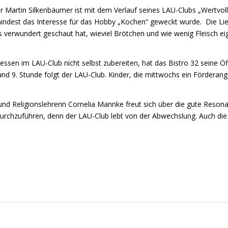
r Martin Silkenbäumer ist mit dem Verlauf seines LAU-Clubs „Wertvoll
mindest das Interesse für das Hobby „Kochen“ geweckt wurde. Die Li
 verwundert geschaut hat, wieviel Brötchen und wie wenig Fleisch eig
agessen im LAU-Club nicht selbst zubereiten, hat das Bistro 32 seine Öf
 und 9. Stunde folgt der LAU-Club. Kinder, die mittwochs ein Förde
- und Religionslehrerin Cornelia Mannke freut sich über die gute Res
b durchzuführen, denn der LAU-Club lebt von der Abwechslung. Auch d