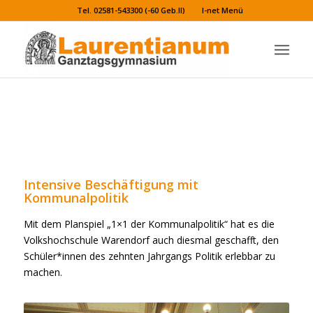
Tel. 02581-543300 (-60 Geb.II)
I-net Menü
Jg. 10: Intensive Beschäftigung mit
Kommunalpolitik
Intensive Beschäftigung mit
Kommunalpolitik
Mit dem Planspiel „1×1 der Kommunalpolitik“ hat es die
Volkshochschule Warendorf auch diesmal geschafft, den
Schüler*innen des zehnten Jahrgangs Politik erlebbar zu
machen.