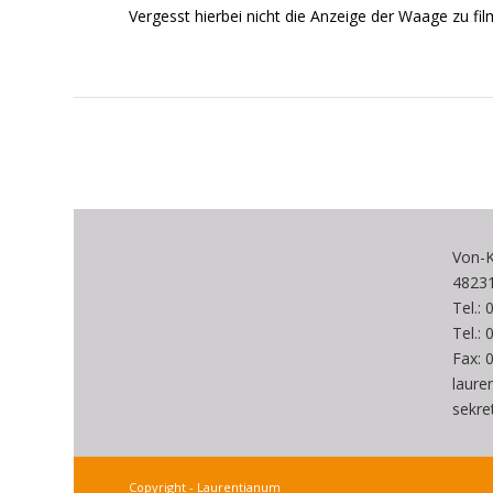
Vergesst hierbei nicht die Anzeige der Waage zu fil
Von-K
4823
Tel.:
Tel.:
Fax: 
laur
sekre
Copyright - Laurentianum