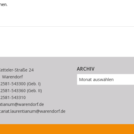
men.
ARCHIV
etteler-Straße 24
1 Warendorf
 02581-543300 (Geb. I)
 02581-543360 (Geb. II)
02581-543310
entianum@warendorf.de
tariat.laurentianum@warendorf.de