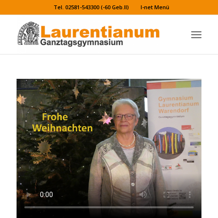
Tel. 02581-543300 (-60 Geb.II)
I-net Menü