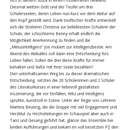
sich in diesem Stück in einem moderneren Gewand:
Diesmal wetten Gott und der Teufel um drei
Schülerseelen, deren Leben nun kurz vor dem Abitur auf
den Kopf gestellt wird. Dank teuflischer Kräfte entwickelt
sich die Streberin Christina zur beliebtesten Schülerin der
Schule, der schüchterne Benny erhält endlich die
Möglichkeit Anerkennung zu finden und die
„Minusintelligenz“ Joe mutiert zur Intelligenzbestie. Am
Abend des Abiballes soll dann eine Entscheidung fürs
Leben fallen: Sollen die drei diese Kräfte für immer
behalten und dafür mit ihrer Seele bezahlen?
Den unterhaltsamen Weg bis zu dieser dramatischen
Entscheidung setzten die 20 Schülerinnen und 2 Schüler
des Literaturkurses in einer liebevoll gestalteten
Inszenierung, die vor Einfällen, Witz und Intelligenz
sprühte, kunstvoll in Szene. Unter der Regie von Lehrerin
Martina Beuting, die die Gruppe mit viel Engagement und
Herzblut zu Höchstleitungen im Schauspiel aber auch in
Tanz und Gesang geführt hat, glänze das Ensemble bei
beiden Aufführungen und bekam im voll besetzten PZ den