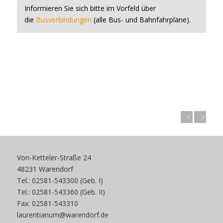
Informieren Sie sich bitte im Vorfeld über
die
Busverbindungen
(alle Bus- und Bahnfahrpläne).
Zurück
Weiter
Von-Ketteler-Straße 24
48231 Warendorf
Tel.: 02581-543300 (Geb. I)
Tel.: 02581-543360 (Geb. II)
Fax: 02581-543310
laurentianum@warendorf.de