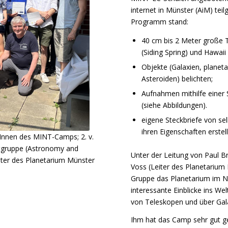
internet in Münster (AiM) te
Programm stand:
40 cm bis 2 Meter große T
(Siding Spring) und Hawaii
Objekte (Galaxien, plane
Asteroiden) belichten;
Aufnahmen mithilfe einer 
(siehe Abbildungen).
eigene Steckbriefe von s
ihren Eigenschaften erste
rInnen des MINT-Camps; 2. v.
ektgruppe (Astronomy and
Unter der Leitung von Paul Br
Leiter des Planetarium Münster
Voss (Leiter des Planetarium 
Gruppe das Planetarium im
interessante Einblicke ins We
von Teleskopen und über Galax
Ihm hat das Camp sehr gut gef