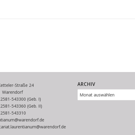
ARCHIV
etteler-Straße 24
1 Warendorf
 02581-543300 (Geb. I)
 02581-543360 (Geb. II)
02581-543310
entianum@warendorf.de
tariat.laurentianum@warendorf.de