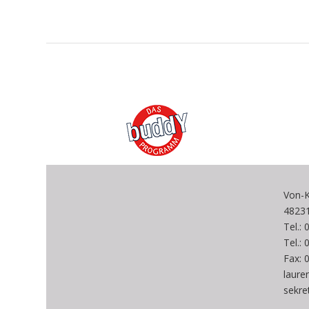
Von-K
4823
Tel.:
Tel.:
Fax: 
laur
sekre