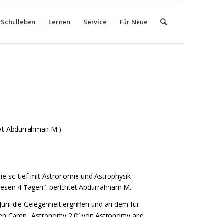
Schulleben
Lernen
Service
Für Neue
tat Abdurrahman M.)
nie so tief mit Astronomie und Astrophysik
iesen 4 Tagen“, berichtet Abdurrahnam M..
Juni die Gelegenheit ergriffen und an dem für
en Camp „Astronomy 2.0“ von Astronomy and