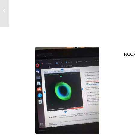
Sommerkonzert am 14.
und 15.6.
NGC7