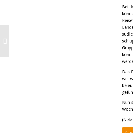
Bei d
könne
Reise
Lände
südli
Film Projekttage
schlu
Grupp
könnt
werde
Das P
weltw
beleu
gefun
Nun s
Woch
(Nele 