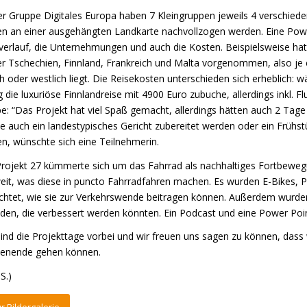
er Gruppe Digitales Europa haben 7 Kleingruppen jeweils 4 verschieden
n an einer ausgehängten Landkarte nachvollzogen werden. Eine Powe
verlauf, die Unternehmungen und auch die Kosten. Beispielsweise hat
r Tschechien, Finnland, Frankreich und Malta vorgenommen, also je ei
ch oder westlich liegt. Die Reisekosten unterschieden sich erheblich: 
g die luxuriöse Finnlandreise mit 4900 Euro zubuche, allerdings inkl. F
e: “Das Projekt hat viel Spaß gemacht, allerdings hätten auch 2 Tage
e auch ein landestypisches Gericht zubereitet werden oder ein Frühst
n, wünschte sich eine Teilnehmerin.
rojekt 27 kümmerte sich um das Fahrrad als nachhaltiges Fortbewegu
eit, was diese in puncto Fahrradfahren machen. Es wurden E-Bikes, P
chtet, wie sie zur Verkehrswende beitragen können. Außerdem wurden
den, die verbessert werden könnten. Ein Podcast und eine Power Poin
ind die Projekttage vorbei und wir freuen uns sagen zu können, das
enende gehen können.
S.)