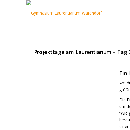
Projekttage am Laurentianum – Tag 
Ein 
Am dr
größt
Die P
um da
“Wie 
herau
einer